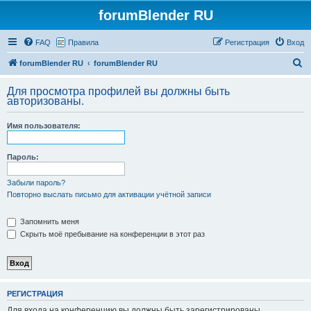
forumBlender RU
FAQ
Правила
Регистрация
Вход
П
forumBlender RU
forumBlender RU
о
Для просмотра профилей вы должны быть
и
авторизованы.
с
Имя пользователя:
к
Пароль:
Забыли пароль?
Повторно выслать письмо для активации учётной записи
Запомнить меня
Скрыть моё пребывание на конференции в этот раз
РЕГИСТРАЦИЯ
Для входа на конференцию вы должны быть зарегистрированы.