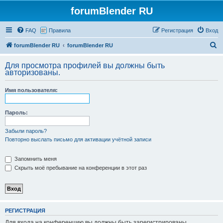
forumBlender RU
FAQ
Правила
Регистрация
Вход
П
forumBlender RU
forumBlender RU
о
Для просмотра профилей вы должны быть
и
авторизованы.
с
Имя пользователя:
к
Пароль:
Забыли пароль?
Повторно выслать письмо для активации учётной записи
Запомнить меня
Скрыть моё пребывание на конференции в этот раз
РЕГИСТРАЦИЯ
Для входа на конференцию вы должны быть зарегистрированы.