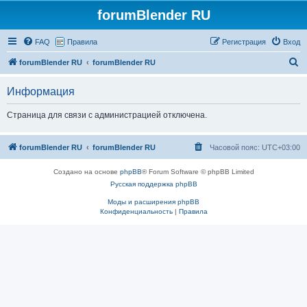
forumBlender RU
FAQ
Правила
Регистрация
Вход
П
forumBlender RU
forumBlender RU
о
Информация
и
с
Страница для связи с администрацией отключена.
к
forumBlender RU
forumBlender RU
Часовой пояс:
UTC+03:00
Создано на основе
phpBB
® Forum Software © phpBB Limited
Русская поддержка phpBB
Моды и расширения phpBB
Конфиденциальность
|
Правила