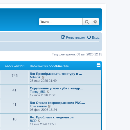
Поиск
Расширенный по
Регистрация
Вход
Текущее время: 08 авг 2026 12:15
СООБЩЕНИЯ
ПОСЛЕДНЕЕ СООБЩЕНИЕ
Re: Преобразовать текстуру в …
746
П
Mihanik
е
26 июл 2026 21:49
р
е
Скругление углов куба с квадр…
41
й
П
Tonny_551
т
е
17 июн 2026 11:26
и
р
к
е
Re: Стекло (переотражение PNG…
41
п
й
П
Константин
о
т
е
03 фев 2026 16:24
с
и
р
л
к
е
Re: Проблема с моделькой
е
10
п
й
П
BCD
д
о
т
е
11 янв 2026 11:58
н
с
и
р
е
л