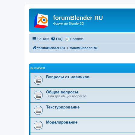
forumBlender RU
Форум по Blender3D
Ссылки
FAQ
Правила
forumBlender RU
forumBlender RU
BLENDER
Вопросы от новичков
Общие вопросы
Тема для общих вопросов
Текстурирование
Моделирование