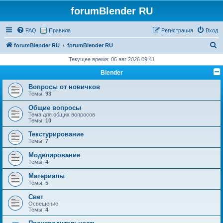
forumBlender RU
FAQ
Правила
Регистрация
Вход
П
forumBlender RU
forumBlender RU
о
Текущее время: 06 авг 2026 09:41
и
Blender
с
Вопросы от новичков
к
Темы:
93
Общие вопросы
Тема для общих вопросов
Темы:
10
Текстурирование
Темы:
7
Моделирование
Темы:
4
Материалы
Темы:
5
Свет
Освещение
Темы:
4