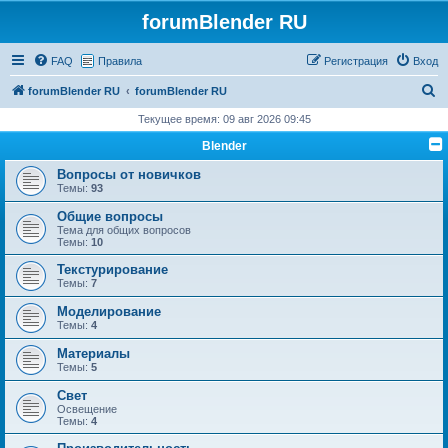
forumBlender RU
FAQ
Правила
Регистрация
Вход
П
forumBlender RU
forumBlender RU
о
Текущее время: 09 авг 2026 09:45
и
Blender
с
Вопросы от новичков
к
Темы:
93
Общие вопросы
Тема для общих вопросов
Темы:
10
Текстурирование
Темы:
7
Моделирование
Темы:
4
Материалы
Темы:
5
Свет
Освещение
Темы:
4