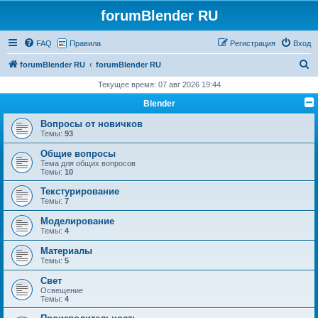
forumBlender RU
FAQ
Правила
Регистрация
Вход
П
forumBlender RU
forumBlender RU
о
Текущее время: 07 авг 2026 19:44
и
Blender
с
Вопросы от новичков
к
Темы:
93
Общие вопросы
Тема для общих вопросов
Темы:
10
Текстурирование
Темы:
7
Моделирование
Темы:
4
Материалы
Темы:
5
Свет
Освещение
Темы:
4