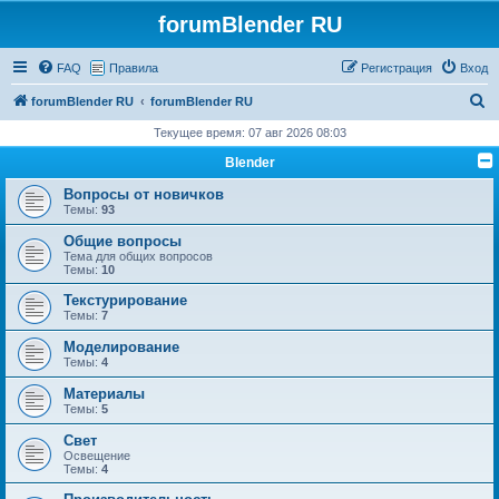
forumBlender RU
FAQ
Правила
Регистрация
Вход
П
forumBlender RU
forumBlender RU
о
Текущее время: 07 авг 2026 08:03
и
Blender
с
Вопросы от новичков
к
Темы:
93
Общие вопросы
Тема для общих вопросов
Темы:
10
Текстурирование
Темы:
7
Моделирование
Темы:
4
Материалы
Темы:
5
Свет
Освещение
Темы:
4