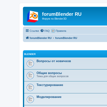
forumBlender RU
Форум по Blender3D
Ссылки
FAQ
Правила
forumBlender RU
forumBlender RU
BLENDER
Вопросы от новичков
Общие вопросы
Тема для общих вопросов
Текстурирование
Моделирование