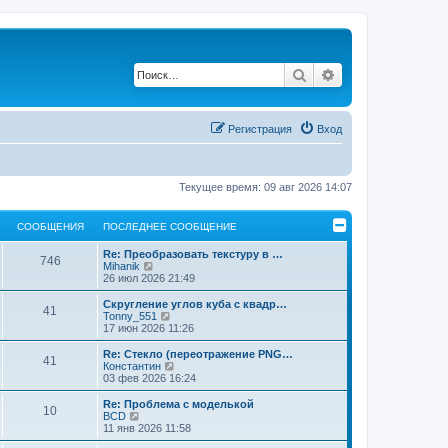
Поиск
Расширенный по
Регистрация
Вход
Текущее время: 09 авг 2026 14:07
СООБЩЕНИЯ
ПОСЛЕДНЕЕ СООБЩЕНИЕ
Re: Преобразовать текстуру в …
746
П
Mihanik
е
26 июл 2026 21:49
р
е
Скругление углов куба с квадр…
41
й
П
Tonny_551
т
е
17 июн 2026 11:26
и
р
к
е
Re: Стекло (переотражение PNG…
41
п
й
П
Константин
о
т
е
03 фев 2026 16:24
с
и
р
л
к
е
Re: Проблема с моделькой
е
10
п
й
П
BCD
д
о
т
е
11 янв 2026 11:58
н
с
и
р
е
л