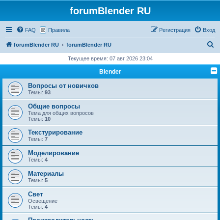
forumBlender RU
FAQ
Правила
Регистрация
Вход
П
forumBlender RU
forumBlender RU
о
Текущее время: 07 авг 2026 23:04
и
Blender
с
Вопросы от новичков
к
Темы:
93
Общие вопросы
Тема для общих вопросов
Темы:
10
Текстурирование
Темы:
7
Моделирование
Темы:
4
Материалы
Темы:
5
Свет
Освещение
Темы:
4