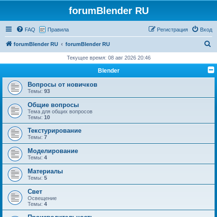
forumBlender RU
FAQ
Правила
Регистрация
Вход
П
forumBlender RU
forumBlender RU
о
Текущее время: 08 авг 2026 20:46
и
Blender
с
Вопросы от новичков
к
Темы:
93
Общие вопросы
Тема для общих вопросов
Темы:
10
Текстурирование
Темы:
7
Моделирование
Темы:
4
Материалы
Темы:
5
Свет
Освещение
Темы:
4