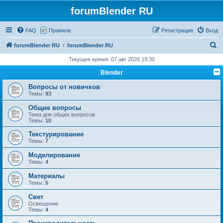
forumBlender RU
FAQ
Правила
Регистрация
Вход
П
forumBlender RU
forumBlender RU
о
Текущее время: 07 авг 2026 19:30
и
Blender
с
Вопросы от новичков
к
Темы:
93
Общие вопросы
Тема для общих вопросов
Темы:
10
Текстурирование
Темы:
7
Моделирование
Темы:
4
Материалы
Темы:
5
Свет
Освещение
Темы:
4