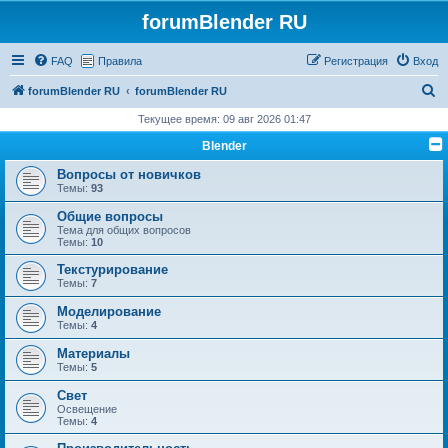
forumBlender RU
FAQ
Правила
Регистрация
Вход
П
forumBlender RU
forumBlender RU
о
Текущее время: 09 авг 2026 01:47
и
Blender
с
Вопросы от новичков
к
Темы:
93
Общие вопросы
Тема для общих вопросов
Темы:
10
Текстурирование
Темы:
7
Моделирование
Темы:
4
Материалы
Темы:
5
Свет
Освещение
Темы:
4