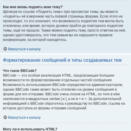
Как мне вновь поднять мою тему?
Щёлкнув по ссылке «Поднять тему» при просмотре темы, вы можете
«поднять» её в верхнюю часть первой страницы форума. Если этого не
происходит, то это означает, что возможность поднятия тем могла быть
отключена, или время, которое должно пройти до повторного поднятия
темы, ещё не прошло. Также можно поднять тему, просто ответив на неё,
однако удостоверьтесь, что тем самым вы не нарушаете правила
конференции, на которой находитесь.
Вернуться к началу
Форматирование сообщений и типы создаваемых тем
Что такое BBCode?
BBCode — это особая реализация HTML, предлагающая большие
возможности по форматированию отдельных частей сообщения.
Возможность использования BBCode определяется администратором,
однако BBCode также может быть отключён на уровне сообщения в
форме для его отправки. BBCode очень похож на HTML, но теги в нём
заключаются в квадратные скобки [ и ], а не в < и >. За дополнительной
информацией о BBCode обратитесь к руководству по BBCode, ссылка на
которое доступна из формы отправки сообщений.
Вернуться к началу
Могу ли я использовать HTML?