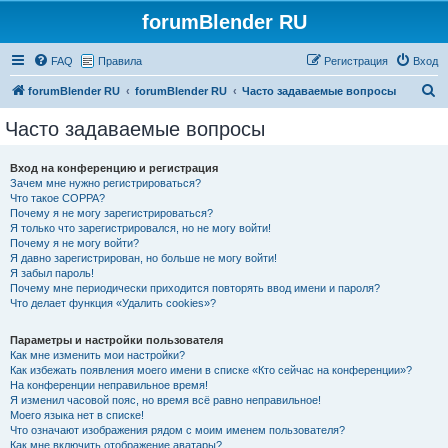
forumBlender RU
FAQ
Правила
Регистрация
Вход
П
forumBlender RU
forumBlender RU
Часто задаваемые вопросы
о
Часто задаваемые вопросы
и
с
Вход на конференцию и регистрация
Зачем мне нужно регистрироваться?
к
Что такое COPPA?
Почему я не могу зарегистрироваться?
Я только что зарегистрировался, но не могу войти!
Почему я не могу войти?
Я давно зарегистрирован, но больше не могу войти!
Я забыл пароль!
Почему мне периодически приходится повторять ввод имени и пароля?
Что делает функция «Удалить cookies»?
Параметры и настройки пользователя
Как мне изменить мои настройки?
Как избежать появления моего имени в списке «Кто сейчас на конференции»?
На конференции неправильное время!
Я изменил часовой пояс, но время всё равно неправильное!
Моего языка нет в списке!
Что означают изображения рядом с моим именем пользователя?
Как мне включить отображение аватары?