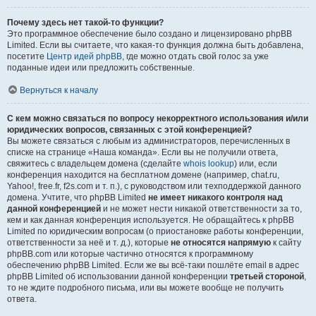
Почему здесь нет такой-то функции?
Это программное обеспечение было создано и лицензировано phpBB
Limited. Если вы считаете, что какая-то функция должна быть добавлена,
посетите
Центр идей phpBB
, где можно отдать свой голос за уже
поданные идеи или предложить собственные.
Вернуться к началу
С кем можно связаться по вопросу некорректного использования и/или
юридических вопросов, связанных с этой конференцией?
Вы можете связаться с любым из администраторов, перечисленных в
списке на странице «Наша команда». Если вы не получили ответа,
свяжитесь с владельцем домена (сделайте
whois lookup
) или, если
конференция находится на бесплатном домене (например, chat.ru,
Yahoo!, free.fr, f2s.com и т. п.), с руководством или техподдержкой данного
домена. Учтите, что phpBB Limited
не имеет никакого контроля над
данной конференцией
и не может нести никакой ответственности за то,
кем и как данная конференция используется. Не обращайтесь к phpBB
Limited по юридическим вопросам (о приостановке работы конференции,
ответственности за неё и т. д.), которые
не относятся напрямую
к сайту
phpBB.com или которые частично относятся к программному
обеспечению phpBB Limited. Если же вы всё-таки пошлёте email в адрес
phpBB Limited об использовании данной конференции
третьей стороной
,
то не ждите подробного письма, или вы можете вообще не получить
ответа.