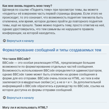
Как мне вновь поднять мою тему?
Щёлкнув по ссылке «Поднять тему» при просмотре темы, вы можете
«поднять» её в верхнюю часть первой страницы форума. Если этого не
происходит, то это означает, что возможность поднятия тем могла быть
отключена, или время, которое должно пройти до повторного поднятия
темы, ещё не прошло. Также можно поднять тему, просто ответив на неё,
однако удостоверьтесь, что тем самым вы не нарушаете правила
конференции, на которой находитесь.
Вернуться к началу
Форматирование сообщений и типы создаваемых тем
Что такое BBCode?
BBCode — это особая реализация HTML, предлагающая большие
возможности по форматированию отдельных частей сообщения.
Возможность использования BBCode определяется администратором,
однако BBCode также может быть отключён на уровне сообщения в
форме для его отправки. BBCode очень похож на HTML, но теги в нём
заключаются в квадратные скобки [ и ], а не в < и >. За дополнительной
информацией о BBCode обратитесь к руководству по BBCode, ссылка на
которое доступна из формы отправки сообщений.
Вернуться к началу
Могу ли я использовать HTML?