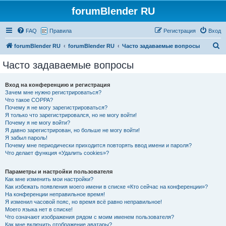
forumBlender RU
FAQ
Правила
Регистрация
Вход
П
forumBlender RU
forumBlender RU
Часто задаваемые вопросы
о
Часто задаваемые вопросы
и
с
Вход на конференцию и регистрация
Зачем мне нужно регистрироваться?
к
Что такое COPPA?
Почему я не могу зарегистрироваться?
Я только что зарегистрировался, но не могу войти!
Почему я не могу войти?
Я давно зарегистрирован, но больше не могу войти!
Я забыл пароль!
Почему мне периодически приходится повторять ввод имени и пароля?
Что делает функция «Удалить cookies»?
Параметры и настройки пользователя
Как мне изменить мои настройки?
Как избежать появления моего имени в списке «Кто сейчас на конференции»?
На конференции неправильное время!
Я изменил часовой пояс, но время всё равно неправильное!
Моего языка нет в списке!
Что означают изображения рядом с моим именем пользователя?
Как мне включить отображение аватары?