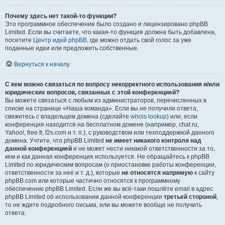
Почему здесь нет такой-то функции?
Это программное обеспечение было создано и лицензировано phpBB
Limited. Если вы считаете, что какая-то функция должна быть добавлена,
посетите
Центр идей phpBB
, где можно отдать свой голос за уже
поданные идеи или предложить собственные.
Вернуться к началу
С кем можно связаться по вопросу некорректного использования и/или
юридических вопросов, связанных с этой конференцией?
Вы можете связаться с любым из администраторов, перечисленных в
списке на странице «Наша команда». Если вы не получили ответа,
свяжитесь с владельцем домена (сделайте
whois lookup
) или, если
конференция находится на бесплатном домене (например, chat.ru,
Yahoo!, free.fr, f2s.com и т. п.), с руководством или техподдержкой данного
домена. Учтите, что phpBB Limited
не имеет никакого контроля над
данной конференцией
и не может нести никакой ответственности за то,
кем и как данная конференция используется. Не обращайтесь к phpBB
Limited по юридическим вопросам (о приостановке работы конференции,
ответственности за неё и т. д.), которые
не относятся напрямую
к сайту
phpBB.com или которые частично относятся к программному
обеспечению phpBB Limited. Если же вы всё-таки пошлёте email в адрес
phpBB Limited об использовании данной конференции
третьей стороной
,
то не ждите подробного письма, или вы можете вообще не получить
ответа.