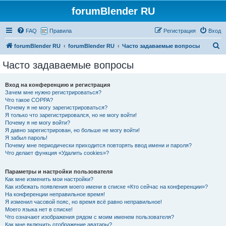
forumBlender RU
FAQ
Правила
Регистрация
Вход
П
forumBlender RU
forumBlender RU
Часто задаваемые вопросы
о
Часто задаваемые вопросы
и
с
Вход на конференцию и регистрация
Зачем мне нужно регистрироваться?
к
Что такое COPPA?
Почему я не могу зарегистрироваться?
Я только что зарегистрировался, но не могу войти!
Почему я не могу войти?
Я давно зарегистрирован, но больше не могу войти!
Я забыл пароль!
Почему мне периодически приходится повторять ввод имени и пароля?
Что делает функция «Удалить cookies»?
Параметры и настройки пользователя
Как мне изменить мои настройки?
Как избежать появления моего имени в списке «Кто сейчас на конференции»?
На конференции неправильное время!
Я изменил часовой пояс, но время всё равно неправильное!
Моего языка нет в списке!
Что означают изображения рядом с моим именем пользователя?
Как мне включить отображение аватары?