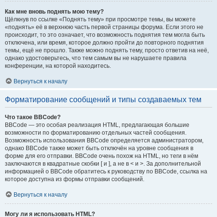
Как мне вновь поднять мою тему?
Щёлкнув по ссылке «Поднять тему» при просмотре темы, вы можете
«поднять» её в верхнюю часть первой страницы форума. Если этого не
происходит, то это означает, что возможность поднятия тем могла быть
отключена, или время, которое должно пройти до повторного поднятия
темы, ещё не прошло. Также можно поднять тему, просто ответив на неё,
однако удостоверьтесь, что тем самым вы не нарушаете правила
конференции, на которой находитесь.
Вернуться к началу
Форматирование сообщений и типы создаваемых тем
Что такое BBCode?
BBCode — это особая реализация HTML, предлагающая большие
возможности по форматированию отдельных частей сообщения.
Возможность использования BBCode определяется администратором,
однако BBCode также может быть отключён на уровне сообщения в
форме для его отправки. BBCode очень похож на HTML, но теги в нём
заключаются в квадратные скобки [ и ], а не в < и >. За дополнительной
информацией о BBCode обратитесь к руководству по BBCode, ссылка на
которое доступна из формы отправки сообщений.
Вернуться к началу
Могу ли я использовать HTML?