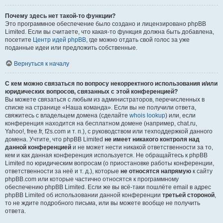
Почему здесь нет такой-то функции?
Это программное обеспечение было создано и лицензировано phpBB
Limited. Если вы считаете, что какая-то функция должна быть добавлена,
посетите
Центр идей phpBB
, где можно отдать свой голос за уже
поданные идеи или предложить собственные.
Вернуться к началу
С кем можно связаться по вопросу некорректного использования и/или
юридических вопросов, связанных с этой конференцией?
Вы можете связаться с любым из администраторов, перечисленных в
списке на странице «Наша команда». Если вы не получили ответа,
свяжитесь с владельцем домена (сделайте
whois lookup
) или, если
конференция находится на бесплатном домене (например, chat.ru,
Yahoo!, free.fr, f2s.com и т. п.), с руководством или техподдержкой данного
домена. Учтите, что phpBB Limited
не имеет никакого контроля над
данной конференцией
и не может нести никакой ответственности за то,
кем и как данная конференция используется. Не обращайтесь к phpBB
Limited по юридическим вопросам (о приостановке работы конференции,
ответственности за неё и т. д.), которые
не относятся напрямую
к сайту
phpBB.com или которые частично относятся к программному
обеспечению phpBB Limited. Если же вы всё-таки пошлёте email в адрес
phpBB Limited об использовании данной конференции
третьей стороной
,
то не ждите подробного письма, или вы можете вообще не получить
ответа.