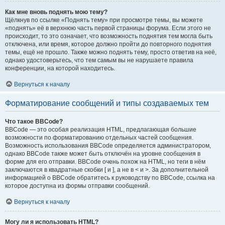
Как мне вновь поднять мою тему?
Щёлкнув по ссылке «Поднять тему» при просмотре темы, вы можете
«поднять» её в верхнюю часть первой страницы форума. Если этого не
происходит, то это означает, что возможность поднятия тем могла быть
отключена, или время, которое должно пройти до повторного поднятия
темы, ещё не прошло. Также можно поднять тему, просто ответив на неё,
однако удостоверьтесь, что тем самым вы не нарушаете правила
конференции, на которой находитесь.
Вернуться к началу
Форматирование сообщений и типы создаваемых тем
Что такое BBCode?
BBCode — это особая реализация HTML, предлагающая большие
возможности по форматированию отдельных частей сообщения.
Возможность использования BBCode определяется администратором,
однако BBCode также может быть отключён на уровне сообщения в
форме для его отправки. BBCode очень похож на HTML, но теги в нём
заключаются в квадратные скобки [ и ], а не в < и >. За дополнительной
информацией о BBCode обратитесь к руководству по BBCode, ссылка на
которое доступна из формы отправки сообщений.
Вернуться к началу
Могу ли я использовать HTML?