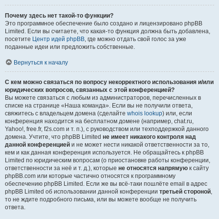
Почему здесь нет такой-то функции?
Это программное обеспечение было создано и лицензировано phpBB
Limited. Если вы считаете, что какая-то функция должна быть добавлена,
посетите
Центр идей phpBB
, где можно отдать свой голос за уже
поданные идеи или предложить собственные.
Вернуться к началу
С кем можно связаться по вопросу некорректного использования и/или
юридических вопросов, связанных с этой конференцией?
Вы можете связаться с любым из администраторов, перечисленных в
списке на странице «Наша команда». Если вы не получили ответа,
свяжитесь с владельцем домена (сделайте
whois lookup
) или, если
конференция находится на бесплатном домене (например, chat.ru,
Yahoo!, free.fr, f2s.com и т. п.), с руководством или техподдержкой данного
домена. Учтите, что phpBB Limited
не имеет никакого контроля над
данной конференцией
и не может нести никакой ответственности за то,
кем и как данная конференция используется. Не обращайтесь к phpBB
Limited по юридическим вопросам (о приостановке работы конференции,
ответственности за неё и т. д.), которые
не относятся напрямую
к сайту
phpBB.com или которые частично относятся к программному
обеспечению phpBB Limited. Если же вы всё-таки пошлёте email в адрес
phpBB Limited об использовании данной конференции
третьей стороной
,
то не ждите подробного письма, или вы можете вообще не получить
ответа.