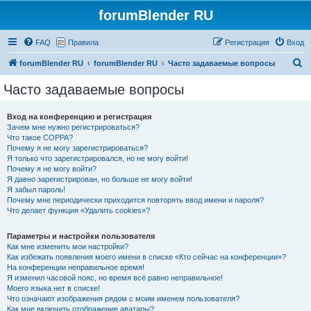
forumBlender RU
FAQ
Правила
Регистрация
Вход
П
forumBlender RU
forumBlender RU
Часто задаваемые вопросы
о
Часто задаваемые вопросы
и
с
Вход на конференцию и регистрация
Зачем мне нужно регистрироваться?
к
Что такое COPPA?
Почему я не могу зарегистрироваться?
Я только что зарегистрировался, но не могу войти!
Почему я не могу войти?
Я давно зарегистрирован, но больше не могу войти!
Я забыл пароль!
Почему мне периодически приходится повторять ввод имени и пароля?
Что делает функция «Удалить cookies»?
Параметры и настройки пользователя
Как мне изменить мои настройки?
Как избежать появления моего имени в списке «Кто сейчас на конференции»?
На конференции неправильное время!
Я изменил часовой пояс, но время всё равно неправильное!
Моего языка нет в списке!
Что означают изображения рядом с моим именем пользователя?
Как мне включить отображение аватары?