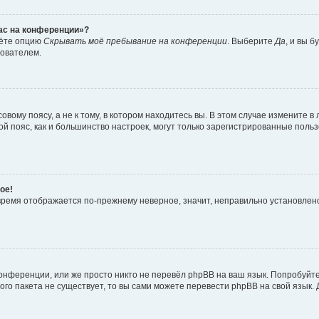
час на конференции»?
дёте опцию
Скрывать моё пребывание на конференции
. Выберите
Да
, и вы 
зователем.
вому поясу, а не к тому, в котором находитесь вы. В этом случае измените в 
овой пояс, как и большинство настроек, могут только зарегистрированные пол
ое!
о время отображается по-прежнему неверное, значит, неправильно установле
онференции, или же просто никто не перевёл phpBB на ваш язык. Попробуйт
вого пакета не существует, то вы сами можете перевести phpBB на свой язы