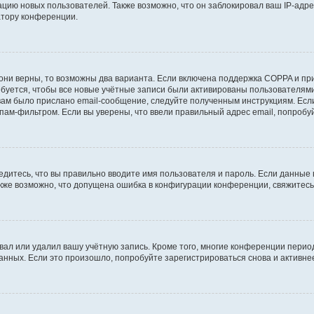
ию новых пользователей. Также возможно, что он заблокировал ваш IP-адре
атору конференции.
они верны, то возможны два варианта. Если включена поддержка COPPA и при 
уется, чтобы все новые учётные записи были активированы пользователями
ам было прислано email-сообщение, следуйте полученным инструкциям. Если
пам-фильтром. Если вы уверены, что ввели правильный адрес email, попробу
едитесь, что вы правильно вводите имя пользователя и пароль. Если данные
Также возможно, что допущена ошибка в конфигурации конференции, свяжитес
вал или удалил вашу учётную запись. Кроме того, многие конференции перио
ных. Если это произошло, попробуйте зарегистрироваться снова и активнее 