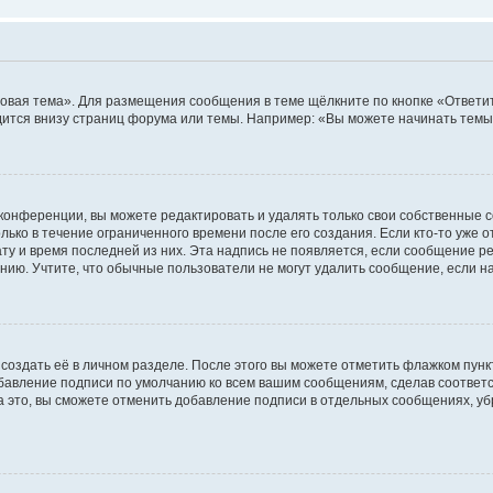
овая тема». Для размещения сообщения в теме щёлкните по кнопке «Ответит
ится внизу страниц форума или темы. Например: «Вы можете начинать темы»
конференции, вы можете редактировать и удалять только свои собственные 
ько в течение ограниченного времени после его создания. Если кто-то уже 
дату и время последней из них. Эта надпись не появляется, если сообщение 
ию. Учтите, что обычные пользователи не могут удалить сообщение, если на 
создать её в личном разделе. После этого вы можете отметить флажком пун
обавление подписи по умолчанию ко всем вашим сообщениям, сделав соотве
а это, вы сможете отменить добавление подписи в отдельных сообщениях, у