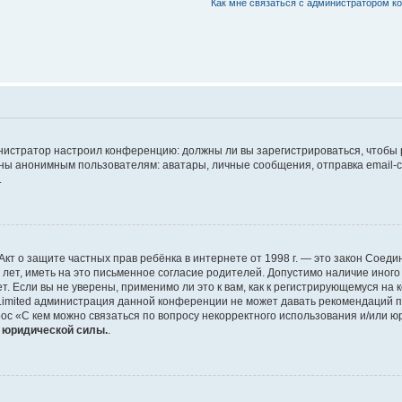
Как мне связаться с администратором 
дминистратор настроил конференцию: должны ли вы зарегистрироваться, чтобы
 анонимным пользователям: аватары, личные сообщения, отправка email-сооб
.
 или Акт о защите частных прав ребёнка в интернете от 1998 г. — это закон Со
т, иметь на это письменное согласие родителей. Допустимо наличие иного
 Если вы не уверены, применимо ли это к вам, как к регистрирующемуся на 
Limited администрация данной конференции не может давать рекомендаций 
ос «С кем можно связаться по вопросу некорректного использования и/или ю
т юридической силы.
.