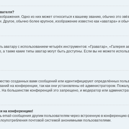
ователя?
зображения. Одно из них может относиться к вашему званию, обычно это звёзд
. Другое, обычно более крупное, изображение известно как «аватара» и обы
ь аватару с использованием четырёх инструментов: «Граватар», «Галерея а
, а также какие типы аватар могут быть доступны. Если вы не можете испол
чество созданных вами сообщений или идентифицируют определённых польз
аний на конференции, так как они установлены её администратором. Пожал
е. На большинстве конференций это запрещено, и модератор или администра
ти на конференцию!
ь email-сообщения другим пользователям через встроенную в конференцию ф
ь злоупотребления почтовой системой анонимными пользователями.