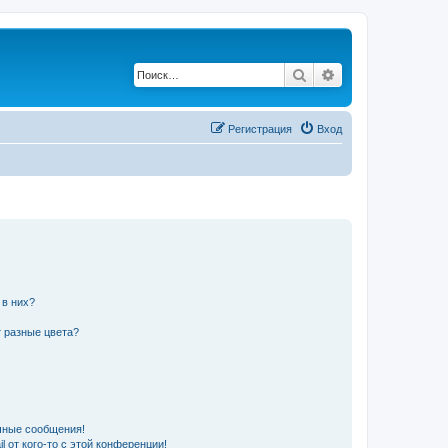
Поиск
Расширенный по
Регистрация
Вход
 в них?
 разные цвета?
чные сообщения!
 от кого-то с этой конференции!