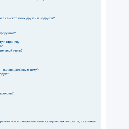
й в списках моих друзей и недругов?
и форумам?
стую страницу!
и?
ные мной темы?
ься на определённую тему?
форум?
ференции?
рректного использования и/или юридических вопросов, связанных