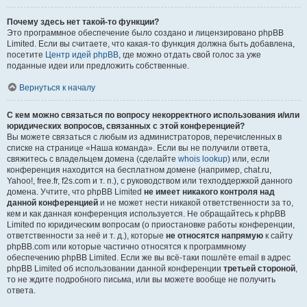
Почему здесь нет такой-то функции?
Это программное обеспечение было создано и лицензировано phpBB
Limited. Если вы считаете, что какая-то функция должна быть добавлена,
посетите
Центр идей phpBB
, где можно отдать свой голос за уже
поданные идеи или предложить собственные.
Вернуться к началу
С кем можно связаться по вопросу некорректного использования и/или
юридических вопросов, связанных с этой конференцией?
Вы можете связаться с любым из администраторов, перечисленных в
списке на странице «Наша команда». Если вы не получили ответа,
свяжитесь с владельцем домена (сделайте
whois lookup
) или, если
конференция находится на бесплатном домене (например, chat.ru,
Yahoo!, free.fr, f2s.com и т. п.), с руководством или техподдержкой данного
домена. Учтите, что phpBB Limited
не имеет никакого контроля над
данной конференцией
и не может нести никакой ответственности за то,
кем и как данная конференция используется. Не обращайтесь к phpBB
Limited по юридическим вопросам (о приостановке работы конференции,
ответственности за неё и т. д.), которые
не относятся напрямую
к сайту
phpBB.com или которые частично относятся к программному
обеспечению phpBB Limited. Если же вы всё-таки пошлёте email в адрес
phpBB Limited об использовании данной конференции
третьей стороной
,
то не ждите подробного письма, или вы можете вообще не получить
ответа.