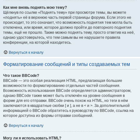
Как мне вновь поднять мою тему?
Щёлкнув по ссылке «Поднять тему» при просмотре темы, вы можете
«поднять» её в верхнюю часть первой страницы форума. Если этого не
происходит, то это означает, что возможность поднятия тем могла быть
отключена, или время, которое должно пройти до повторного поднятия
темы, ещё не прошло. Также можно поднять тему, просто ответив на неё,
однако удостоверьтесь, что тем самым вы не нарушаете правила
конференции, на которой находитесь.
Вернуться к началу
Форматирование сообщений и типы создаваемых тем
Что такое BBCode?
BBCode — это особая реализация HTML, предлагающая большие
возможности по форматированию отдельных частей сообщения.
Возможность использования BBCode определяется администратором,
однако BBCode также может быть отключён на уровне сообщения в
форме для его отправки. BBCode очень похож на HTML, но теги в нём
заключаются в квадратные скобки [ и ], а не в < и >. За дополнительной
информацией о BBCode обратитесь к руководству по BBCode, ссылка на
которое доступна из формы отправки сообщений.
Вернуться к началу
Могу ли я использовать HTML?