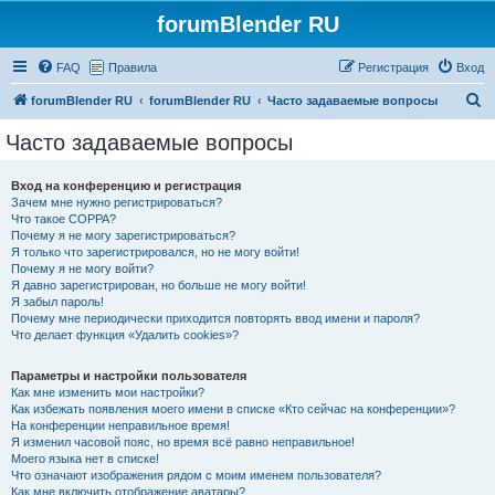
forumBlender RU
FAQ
Правила
Регистрация
Вход
П
forumBlender RU
forumBlender RU
Часто задаваемые вопросы
о
Часто задаваемые вопросы
и
с
Вход на конференцию и регистрация
Зачем мне нужно регистрироваться?
к
Что такое COPPA?
Почему я не могу зарегистрироваться?
Я только что зарегистрировался, но не могу войти!
Почему я не могу войти?
Я давно зарегистрирован, но больше не могу войти!
Я забыл пароль!
Почему мне периодически приходится повторять ввод имени и пароля?
Что делает функция «Удалить cookies»?
Параметры и настройки пользователя
Как мне изменить мои настройки?
Как избежать появления моего имени в списке «Кто сейчас на конференции»?
На конференции неправильное время!
Я изменил часовой пояс, но время всё равно неправильное!
Моего языка нет в списке!
Что означают изображения рядом с моим именем пользователя?
Как мне включить отображение аватары?