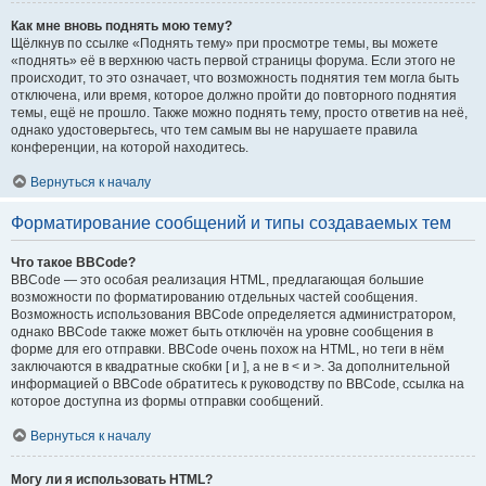
Как мне вновь поднять мою тему?
Щёлкнув по ссылке «Поднять тему» при просмотре темы, вы можете
«поднять» её в верхнюю часть первой страницы форума. Если этого не
происходит, то это означает, что возможность поднятия тем могла быть
отключена, или время, которое должно пройти до повторного поднятия
темы, ещё не прошло. Также можно поднять тему, просто ответив на неё,
однако удостоверьтесь, что тем самым вы не нарушаете правила
конференции, на которой находитесь.
Вернуться к началу
Форматирование сообщений и типы создаваемых тем
Что такое BBCode?
BBCode — это особая реализация HTML, предлагающая большие
возможности по форматированию отдельных частей сообщения.
Возможность использования BBCode определяется администратором,
однако BBCode также может быть отключён на уровне сообщения в
форме для его отправки. BBCode очень похож на HTML, но теги в нём
заключаются в квадратные скобки [ и ], а не в < и >. За дополнительной
информацией о BBCode обратитесь к руководству по BBCode, ссылка на
которое доступна из формы отправки сообщений.
Вернуться к началу
Могу ли я использовать HTML?