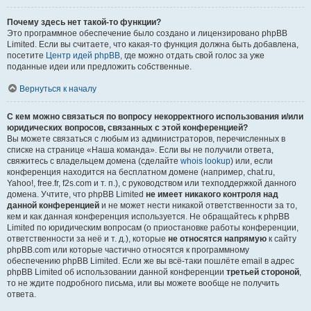
Почему здесь нет такой-то функции?
Это программное обеспечение было создано и лицензировано phpBB
Limited. Если вы считаете, что какая-то функция должна быть добавлена,
посетите
Центр идей phpBB
, где можно отдать свой голос за уже
поданные идеи или предложить собственные.
Вернуться к началу
С кем можно связаться по вопросу некорректного использования и/или
юридических вопросов, связанных с этой конференцией?
Вы можете связаться с любым из администраторов, перечисленных в
списке на странице «Наша команда». Если вы не получили ответа,
свяжитесь с владельцем домена (сделайте
whois lookup
) или, если
конференция находится на бесплатном домене (например, chat.ru,
Yahoo!, free.fr, f2s.com и т. п.), с руководством или техподдержкой данного
домена. Учтите, что phpBB Limited
не имеет никакого контроля над
данной конференцией
и не может нести никакой ответственности за то,
кем и как данная конференция используется. Не обращайтесь к phpBB
Limited по юридическим вопросам (о приостановке работы конференции,
ответственности за неё и т. д.), которые
не относятся напрямую
к сайту
phpBB.com или которые частично относятся к программному
обеспечению phpBB Limited. Если же вы всё-таки пошлёте email в адрес
phpBB Limited об использовании данной конференции
третьей стороной
,
то не ждите подробного письма, или вы можете вообще не получить
ответа.