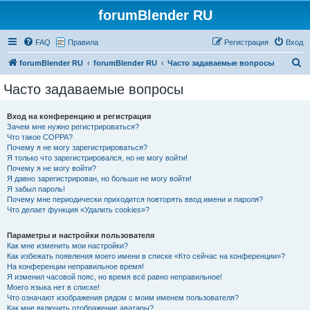
forumBlender RU
FAQ
Правила
Регистрация
Вход
П
forumBlender RU
forumBlender RU
Часто задаваемые вопросы
о
Часто задаваемые вопросы
и
с
Вход на конференцию и регистрация
Зачем мне нужно регистрироваться?
к
Что такое COPPA?
Почему я не могу зарегистрироваться?
Я только что зарегистрировался, но не могу войти!
Почему я не могу войти?
Я давно зарегистрирован, но больше не могу войти!
Я забыл пароль!
Почему мне периодически приходится повторять ввод имени и пароля?
Что делает функция «Удалить cookies»?
Параметры и настройки пользователя
Как мне изменить мои настройки?
Как избежать появления моего имени в списке «Кто сейчас на конференции»?
На конференции неправильное время!
Я изменил часовой пояс, но время всё равно неправильное!
Моего языка нет в списке!
Что означают изображения рядом с моим именем пользователя?
Как мне включить отображение аватары?