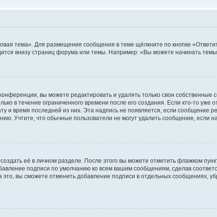
овая тема». Для размещения сообщения в теме щёлкните по кнопке «Ответит
ится внизу страниц форума или темы. Например: «Вы можете начинать темы»
конференции, вы можете редактировать и удалять только свои собственные 
ько в течение ограниченного времени после его создания. Если кто-то уже 
дату и время последней из них. Эта надпись не появляется, если сообщение 
ию. Учтите, что обычные пользователи не могут удалить сообщение, если на 
создать её в личном разделе. После этого вы можете отметить флажком пун
обавление подписи по умолчанию ко всем вашим сообщениям, сделав соотве
а это, вы сможете отменить добавление подписи в отдельных сообщениях, у