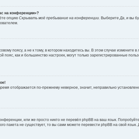
час на конференции»?
дёте опцию
Скрывать моё пребывание на конференции
. Выберите
Да
, и вы 
зователем.
вому поясу, а не к тому, в котором находитесь вы. В этом случае измените в 
овой пояс, как и большинство настроек, могут только зарегистрированные пол
ое!
о время отображается по-прежнему неверное, значит, неправильно установле
онференции, или же просто никто не перевёл phpBB на ваш язык. Попробуйт
вого пакета не существует, то вы сами можете перевести phpBB на свой язы