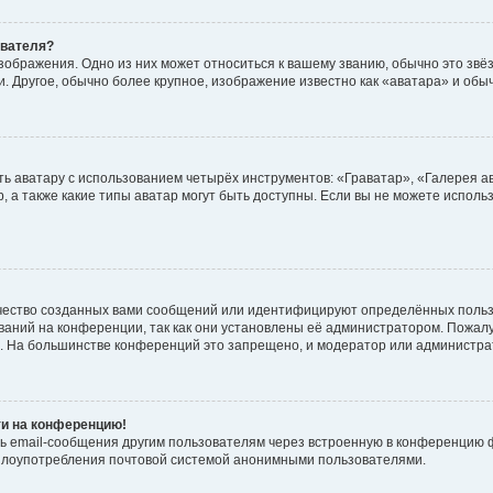
ователя?
зображения. Одно из них может относиться к вашему званию, обычно это звёзд
. Другое, обычно более крупное, изображение известно как «аватара» и обы
ь аватару с использованием четырёх инструментов: «Граватар», «Галерея а
, а также какие типы аватар могут быть доступны. Если вы не можете испол
чество созданных вами сообщений или идентифицируют определённых польз
аний на конференции, так как они установлены её администратором. Пожал
е. На большинстве конференций это запрещено, и модератор или администра
ти на конференцию!
ь email-сообщения другим пользователям через встроенную в конференцию ф
ь злоупотребления почтовой системой анонимными пользователями.