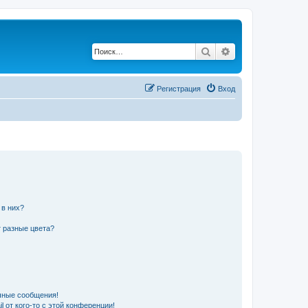
Поиск
Расширенный по
Регистрация
Вход
 в них?
 разные цвета?
чные сообщения!
 от кого-то с этой конференции!