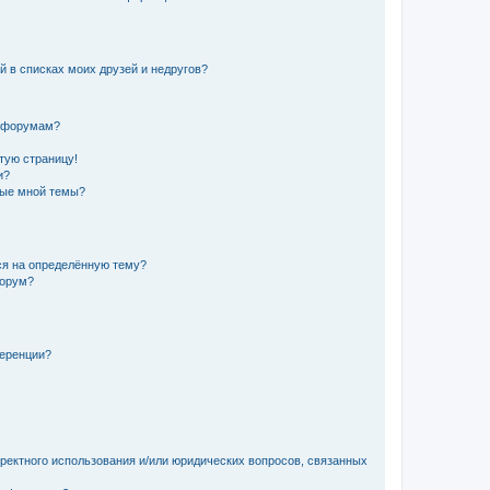
й в списках моих друзей и недругов?
и форумам?
стую страницу!
и?
ные мной темы?
ься на определённую тему?
форум?
ференции?
рректного использования и/или юридических вопросов, связанных