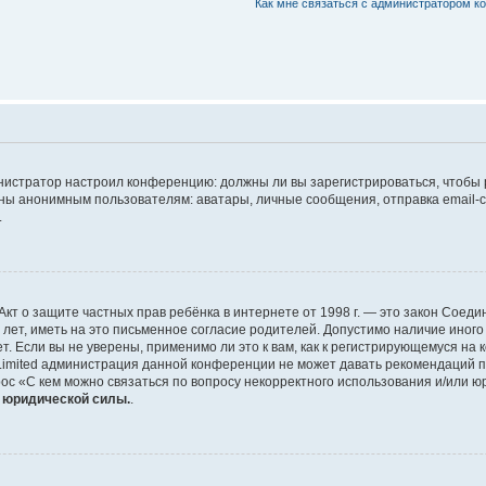
Как мне связаться с администратором 
дминистратор настроил конференцию: должны ли вы зарегистрироваться, чтобы
 анонимным пользователям: аватары, личные сообщения, отправка email-сооб
.
 или Акт о защите частных прав ребёнка в интернете от 1998 г. — это закон Со
т, иметь на это письменное согласие родителей. Допустимо наличие иного
 Если вы не уверены, применимо ли это к вам, как к регистрирующемуся на 
Limited администрация данной конференции не может давать рекомендаций 
ос «С кем можно связаться по вопросу некорректного использования и/или ю
т юридической силы.
.