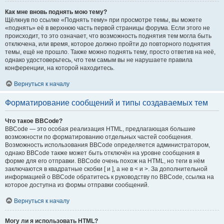
Как мне вновь поднять мою тему?
Щёлкнув по ссылке «Поднять тему» при просмотре темы, вы можете
«поднять» её в верхнюю часть первой страницы форума. Если этого не
происходит, то это означает, что возможность поднятия тем могла быть
отключена, или время, которое должно пройти до повторного поднятия
темы, ещё не прошло. Также можно поднять тему, просто ответив на неё,
однако удостоверьтесь, что тем самым вы не нарушаете правила
конференции, на которой находитесь.
Вернуться к началу
Форматирование сообщений и типы создаваемых тем
Что такое BBCode?
BBCode — это особая реализация HTML, предлагающая большие
возможности по форматированию отдельных частей сообщения.
Возможность использования BBCode определяется администратором,
однако BBCode также может быть отключён на уровне сообщения в
форме для его отправки. BBCode очень похож на HTML, но теги в нём
заключаются в квадратные скобки [ и ], а не в < и >. За дополнительной
информацией о BBCode обратитесь к руководству по BBCode, ссылка на
которое доступна из формы отправки сообщений.
Вернуться к началу
Могу ли я использовать HTML?