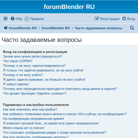
forumBlender RU
FAQ
Правила
Регистрация
Вход
П
forumBlender RU
forumBlender RU
Часто задаваемые вопросы
о
Часто задаваемые вопросы
и
с
Вход на конференцию и регистрация
Зачем мне нужно регистрироваться?
к
Что такое COPPA?
Почему я не могу зарегистрироваться?
Я только что зарегистрировался, но не могу войти!
Почему я не могу войти?
Я давно зарегистрирован, но больше не могу войти!
Я забыл пароль!
Почему мне периодически приходится повторять ввод имени и пароля?
Что делает функция «Удалить cookies»?
Параметры и настройки пользователя
Как мне изменить мои настройки?
Как избежать появления моего имени в списке «Кто сейчас на конференции»?
На конференции неправильное время!
Я изменил часовой пояс, но время всё равно неправильное!
Моего языка нет в списке!
Что означают изображения рядом с моим именем пользователя?
Как мне включить отображение аватары?