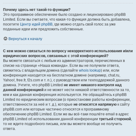
Почему здесь нет такой-то функции?
Это программное обеспечение было создано и лицензировано phpBB
Limited. Если вы считаете, что какая-то функция должна быть добавлена,
посетите
Центр идей phpBB
, где можно отдать свой голос за уже
поданные идеи или предложить собственные.
Вернуться к началу
С кем можно связаться по вопросу некорректного использования и/или
юридических вопросов, связанных с этой конференцией?
Вы можете связаться с любым из администраторов, перечисленных в
списке на странице «Наша команда». Если вы не получили ответа,
свяжитесь с владельцем домена (сделайте
whois lookup
) или, если
конференция находится на бесплатном домене (например, chat.ru,
Yahoo!, free.fr, f2s.com и т. п.), с руководством или техподдержкой данного
домена. Учтите, что phpBB Limited
не имеет никакого контроля над
данной конференцией
и не может нести никакой ответственности за то,
кем и как данная конференция используется. Не обращайтесь к phpBB
Limited по юридическим вопросам (о приостановке работы конференции,
ответственности за неё и т. д.), которые
не относятся напрямую
к сайту
phpBB.com или которые частично относятся к программному
обеспечению phpBB Limited. Если же вы всё-таки пошлёте email в адрес
phpBB Limited об использовании данной конференции
третьей стороной
,
то не ждите подробного письма, или вы можете вообще не получить
ответа.