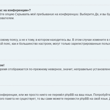
час на конференции»?
дёте опцию
Скрывать моё пребывание на конференции
. Выберите
Да
, и вы 
зователем.
вому поясу, а не к тому, в котором находитесь вы. В этом случае измените в 
овой пояс, как и большинство настроек, могут только зарегистрированные пол
ое!
о время отображается по-прежнему неверное, значит, неправильно установле
онференции, или же просто никто не перевёл phpBB на ваш язык. Попробуйт
вого пакета не существует, то вы сами можете перевести phpBB на свой язы