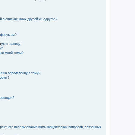
й в списках моих друзей и недругов?
и форумам?
стую страницу!
и?
ные мной темы?
ься на определённую тему?
форум?
ференции?
рректного использования и/или юридических вопросов, связанных