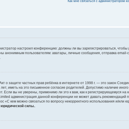
Как мне связаться с администратором 
дминистратор настроил конференцию: должны ли вы зарегистрироваться, чтобы
 анонимным пользователям: аватары, личные сообщения, отправка email-сооб
.
 или Акт о защите частных прав ребёнка в интернете от 1998 г. — это закон Со
т, иметь на это письменное согласие родителей. Допустимо наличие иного
 Если вы не уверены, применимо ли это к вам, как к регистрирующемуся на 
Limited администрация данной конференции не может давать рекомендаций 
ос «С кем можно связаться по вопросу некорректного использования и/или ю
т юридической силы.
.