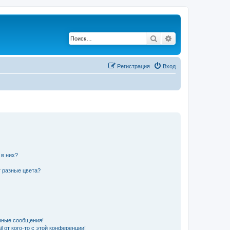
Поиск
Расширенный по
Регистрация
Вход
 в них?
 разные цвета?
чные сообщения!
 от кого-то с этой конференции!