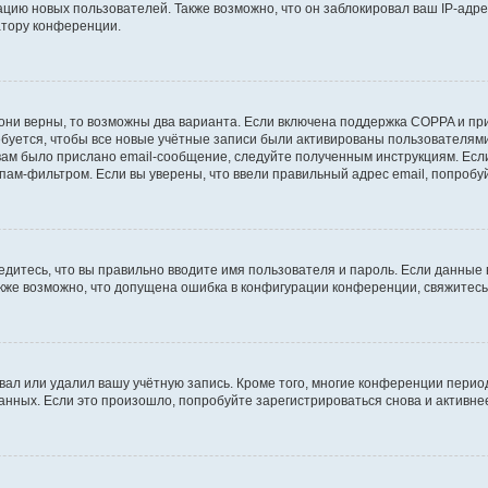
ию новых пользователей. Также возможно, что он заблокировал ваш IP-адре
атору конференции.
они верны, то возможны два варианта. Если включена поддержка COPPA и при 
уется, чтобы все новые учётные записи были активированы пользователями
ам было прислано email-сообщение, следуйте полученным инструкциям. Если
пам-фильтром. Если вы уверены, что ввели правильный адрес email, попробу
едитесь, что вы правильно вводите имя пользователя и пароль. Если данные
Также возможно, что допущена ошибка в конфигурации конференции, свяжитес
вал или удалил вашу учётную запись. Кроме того, многие конференции перио
ных. Если это произошло, попробуйте зарегистрироваться снова и активнее 