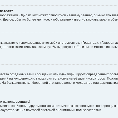
ователя?
зображения. Одно из них может относиться к вашему званию, обычно это звёзд
. Другое, обычно более крупное, изображение известно как «аватара» и обы
ь аватару с использованием четырёх инструментов: «Граватар», «Галерея а
, а также какие типы аватар могут быть доступны. Если вы не можете испол
чество созданных вами сообщений или идентифицируют определённых польз
аний на конференции, так как они установлены её администратором. Пожал
е. На большинстве конференций это запрещено, и модератор или администра
ти на конференцию!
ь email-сообщения другим пользователям через встроенную в конференцию ф
ь злоупотребления почтовой системой анонимными пользователями.