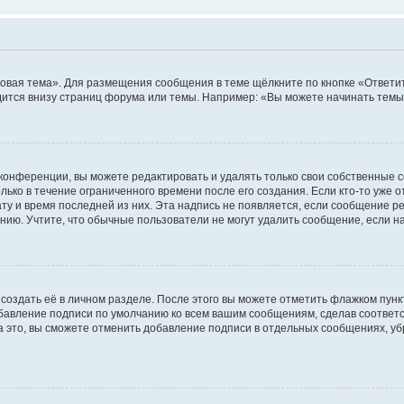
овая тема». Для размещения сообщения в теме щёлкните по кнопке «Ответит
ится внизу страниц форума или темы. Например: «Вы можете начинать темы»
конференции, вы можете редактировать и удалять только свои собственные 
ько в течение ограниченного времени после его создания. Если кто-то уже 
дату и время последней из них. Эта надпись не появляется, если сообщение 
ию. Учтите, что обычные пользователи не могут удалить сообщение, если на 
создать её в личном разделе. После этого вы можете отметить флажком пун
обавление подписи по умолчанию ко всем вашим сообщениям, сделав соотве
а это, вы сможете отменить добавление подписи в отдельных сообщениях, у