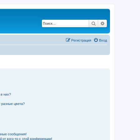
Поиск
Расширенный по
Регистрация
Вход
 в них?
 разные цвета?
чные сообщения!
 от кого-то с этой конференции!