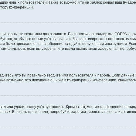
ию новых пользователей. Также возможно, что он заблокировал ваш IP-адре
атору конференции.
они верны, то возможны два варианта. Если включена поддержка COPPA и при 
уется, чтобы все новые учётные записи были активированы пользователями
ам было прислано email-сообщение, следуйте полученным инструкциям. Если
пам-фильтром. Если вы уверены, что ввели правильный адрес email, попробу
едитесь, что вы правильно вводите имя пользователя и пароль. Если данные
Также возможно, что допущена ошибка в конфигурации конференции, свяжитес
вал или удалил вашу учётную запись. Кроме того, многие конференции перио
ных. Если это произошло, попробуйте зарегистрироваться снова и активнее 