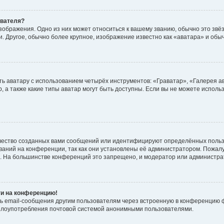
ователя?
зображения. Одно из них может относиться к вашему званию, обычно это звёзд
. Другое, обычно более крупное, изображение известно как «аватара» и обы
ь аватару с использованием четырёх инструментов: «Граватар», «Галерея а
, а также какие типы аватар могут быть доступны. Если вы не можете испол
чество созданных вами сообщений или идентифицируют определённых польз
аний на конференции, так как они установлены её администратором. Пожал
е. На большинстве конференций это запрещено, и модератор или администра
ти на конференцию!
ь email-сообщения другим пользователям через встроенную в конференцию ф
ь злоупотребления почтовой системой анонимными пользователями.