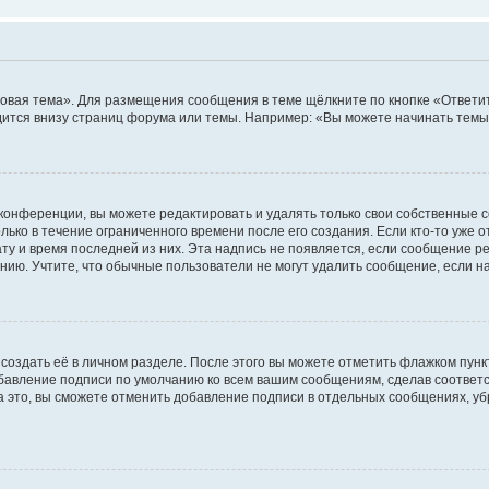
овая тема». Для размещения сообщения в теме щёлкните по кнопке «Ответит
ится внизу страниц форума или темы. Например: «Вы можете начинать темы»
конференции, вы можете редактировать и удалять только свои собственные 
ько в течение ограниченного времени после его создания. Если кто-то уже 
дату и время последней из них. Эта надпись не появляется, если сообщение 
ию. Учтите, что обычные пользователи не могут удалить сообщение, если на 
создать её в личном разделе. После этого вы можете отметить флажком пун
обавление подписи по умолчанию ко всем вашим сообщениям, сделав соотве
а это, вы сможете отменить добавление подписи в отдельных сообщениях, у