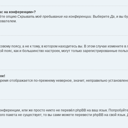
час на конференции»?
дёте опцию
Скрывать моё пребывание на конференции
. Выберите
Да
, и вы 
зователем.
вому поясу, а не к тому, в котором находитесь вы. В этом случае измените в 
овой пояс, как и большинство настроек, могут только зарегистрированные пол
ое!
о время отображается по-прежнему неверное, значит, неправильно установле
онференции, или же просто никто не перевёл phpBB на ваш язык. Попробуйт
вого пакета не существует, то вы сами можете перевести phpBB на свой язы