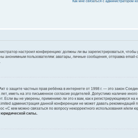
Как мне связаться с администратором 
дминистратор настроил конференцию: должны ли вы зарегистрироваться, чтобы
 анонимным пользователям: аватары, личные сообщения, отправка email-сооб
.
 или Акт о защите частных прав ребёнка в интернете от 1998 г. — это закон Со
т, иметь на это письменное согласие родителей. Допустимо наличие иного
 Если вы не уверены, применимо ли это к вам, как к регистрирующемуся на 
Limited администрация данной конференции не может давать рекомендаций 
ос «С кем можно связаться по вопросу некорректного использования и/или ю
т юридической силы.
.