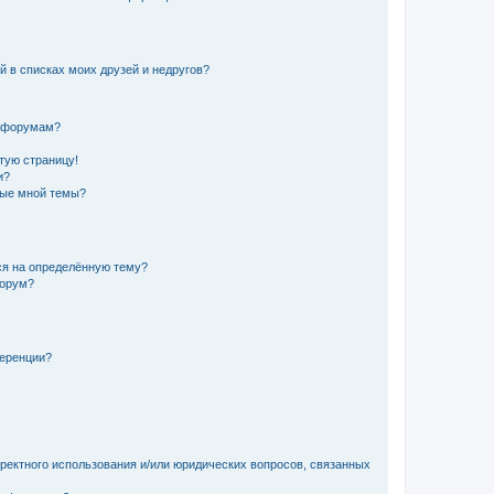
й в списках моих друзей и недругов?
и форумам?
стую страницу!
и?
ные мной темы?
ься на определённую тему?
форум?
ференции?
рректного использования и/или юридических вопросов, связанных