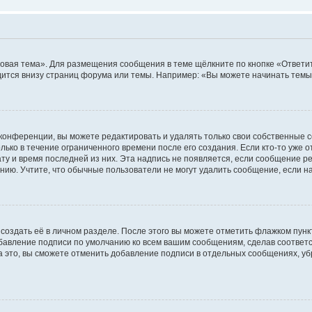
овая тема». Для размещения сообщения в теме щёлкните по кнопке «Ответит
ится внизу страниц форума или темы. Например: «Вы можете начинать темы»
конференции, вы можете редактировать и удалять только свои собственные 
ько в течение ограниченного времени после его создания. Если кто-то уже 
дату и время последней из них. Эта надпись не появляется, если сообщение 
ию. Учтите, что обычные пользователи не могут удалить сообщение, если на 
создать её в личном разделе. После этого вы можете отметить флажком пун
обавление подписи по умолчанию ко всем вашим сообщениям, сделав соотве
а это, вы сможете отменить добавление подписи в отдельных сообщениях, у