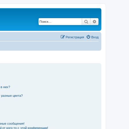
Поиск
Расширенный по
Регистрация
Вход
 в них?
 разные цвета?
чные сообщения!
 от кого-то с этой конференции!