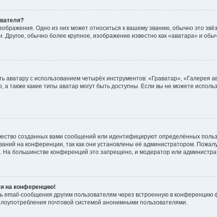
ователя?
зображения. Одно из них может относиться к вашему званию, обычно это звёзд
. Другое, обычно более крупное, изображение известно как «аватара» и обы
ь аватару с использованием четырёх инструментов: «Граватар», «Галерея а
, а также какие типы аватар могут быть доступны. Если вы не можете испол
чество созданных вами сообщений или идентифицируют определённых польз
аний на конференции, так как они установлены её администратором. Пожал
е. На большинстве конференций это запрещено, и модератор или администра
ти на конференцию!
ь email-сообщения другим пользователям через встроенную в конференцию ф
ь злоупотребления почтовой системой анонимными пользователями.