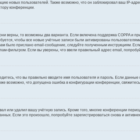
ию новых пользователей. Также возможно, что он заблокировал ваш IP-адре
атору конференции.
они верны, то возможны два варианта. Если включена поддержка COPPA и при 
уется, чтобы все новые учётные записи были активированы пользователями
ам было прислано email-сообщение, следуйте полученным инструкциям. Если
пам-фильтром. Если вы уверены, что ввели правильный адрес email, попробу
едитесь, что вы правильно вводите имя пользователя и пароль. Если данные
Также возможно, что допущена ошибка в конфигурации конференции, свяжитес
вал или удалил вашу учётную запись. Кроме того, многие конференции перио
ных. Если это произошло, попробуйте зарегистрироваться снова и активнее 