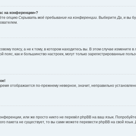
час на конференции»?
дёте опцию
Скрывать моё пребывание на конференции
. Выберите
Да
, и вы 
зователем.
вому поясу, а не к тому, в котором находитесь вы. В этом случае измените в 
овой пояс, как и большинство настроек, могут только зарегистрированные пол
ое!
о время отображается по-прежнему неверное, значит, неправильно установле
онференции, или же просто никто не перевёл phpBB на ваш язык. Попробуйт
вого пакета не существует, то вы сами можете перевести phpBB на свой язы