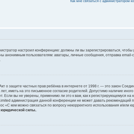
Как мне связаться с администратором 
дминистратор настроил конференцию: должны ли вы зарегистрироваться, чтобы
 анонимным пользователям: аватары, личные сообщения, отправка email-сооб
.
 или Акт о защите частных прав ребёнка в интернете от 1998 г. — это закон Со
т, иметь на это письменное согласие родителей. Допустимо наличие иного
 Если вы не уверены, применимо ли это к вам, как к регистрирующемуся на 
Limited администрация данной конференции не может давать рекомендаций 
ос «С кем можно связаться по вопросу некорректного использования и/или ю
т юридической силы.
.