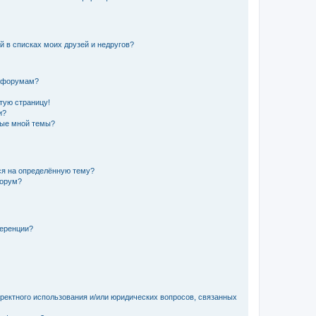
й в списках моих друзей и недругов?
и форумам?
стую страницу!
и?
ные мной темы?
ься на определённую тему?
форум?
ференции?
рректного использования и/или юридических вопросов, связанных