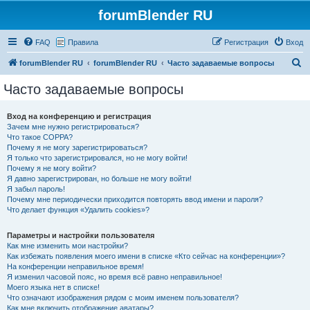
forumBlender RU
FAQ
Правила
Регистрация
Вход
П
forumBlender RU
forumBlender RU
Часто задаваемые вопросы
о
Часто задаваемые вопросы
и
с
Вход на конференцию и регистрация
Зачем мне нужно регистрироваться?
к
Что такое COPPA?
Почему я не могу зарегистрироваться?
Я только что зарегистрировался, но не могу войти!
Почему я не могу войти?
Я давно зарегистрирован, но больше не могу войти!
Я забыл пароль!
Почему мне периодически приходится повторять ввод имени и пароля?
Что делает функция «Удалить cookies»?
Параметры и настройки пользователя
Как мне изменить мои настройки?
Как избежать появления моего имени в списке «Кто сейчас на конференции»?
На конференции неправильное время!
Я изменил часовой пояс, но время всё равно неправильное!
Моего языка нет в списке!
Что означают изображения рядом с моим именем пользователя?
Как мне включить отображение аватары?