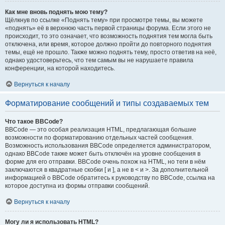
Как мне вновь поднять мою тему?
Щёлкнув по ссылке «Поднять тему» при просмотре темы, вы можете
«поднять» её в верхнюю часть первой страницы форума. Если этого не
происходит, то это означает, что возможность поднятия тем могла быть
отключена, или время, которое должно пройти до повторного поднятия
темы, ещё не прошло. Также можно поднять тему, просто ответив на неё,
однако удостоверьтесь, что тем самым вы не нарушаете правила
конференции, на которой находитесь.
Вернуться к началу
Форматирование сообщений и типы создаваемых тем
Что такое BBCode?
BBCode — это особая реализация HTML, предлагающая большие
возможности по форматированию отдельных частей сообщения.
Возможность использования BBCode определяется администратором,
однако BBCode также может быть отключён на уровне сообщения в
форме для его отправки. BBCode очень похож на HTML, но теги в нём
заключаются в квадратные скобки [ и ], а не в < и >. За дополнительной
информацией о BBCode обратитесь к руководству по BBCode, ссылка на
которое доступна из формы отправки сообщений.
Вернуться к началу
Могу ли я использовать HTML?