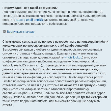
Почему здесь нет такой-то функции?
Это программное обеспечение было создано и лицензировано phpBB
Limited. Если вы считаете, что какая-то функция должна быть добавлена,
посетите
Центр идей phpBB
, где можно отдать свой голос за уже
поданные идеи или предложить собственные.
Вернуться к началу
С кем можно связаться по вопросу некорректного использования и/или
юридических вопросов, связанных с этой конференцией?
Вы можете связаться с любым из администраторов, перечисленных в
списке на странице «Наша команда». Если вы не получили ответа,
свяжитесь с владельцем домена (сделайте
whois lookup
) или, если
конференция находится на бесплатном домене (например, chat.ru,
Yahoo!, free.fr, f2s.com и т. п.), с руководством или техподдержкой данного
домена. Учтите, что phpBB Limited
не имеет никакого контроля над
данной конференцией
и не может нести никакой ответственности за то,
кем и как данная конференция используется. Не обращайтесь к phpBB
Limited по юридическим вопросам (о приостановке работы конференции,
ответственности за неё и т. д.), которые
не относятся напрямую
к сайту
phpBB.com или которые частично относятся к программному
обеспечению phpBB Limited. Если же вы всё-таки пошлёте email в адрес
phpBB Limited об использовании данной конференции
третьей стороной
,
то не ждите подробного письма, или вы можете вообще не получить
ответа.