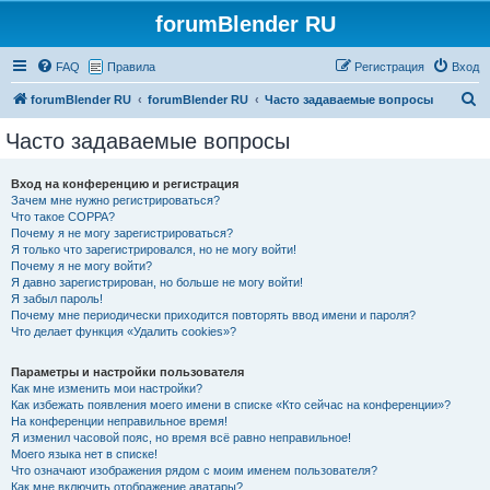
forumBlender RU
FAQ
Правила
Регистрация
Вход
П
forumBlender RU
forumBlender RU
Часто задаваемые вопросы
о
Часто задаваемые вопросы
и
с
Вход на конференцию и регистрация
Зачем мне нужно регистрироваться?
к
Что такое COPPA?
Почему я не могу зарегистрироваться?
Я только что зарегистрировался, но не могу войти!
Почему я не могу войти?
Я давно зарегистрирован, но больше не могу войти!
Я забыл пароль!
Почему мне периодически приходится повторять ввод имени и пароля?
Что делает функция «Удалить cookies»?
Параметры и настройки пользователя
Как мне изменить мои настройки?
Как избежать появления моего имени в списке «Кто сейчас на конференции»?
На конференции неправильное время!
Я изменил часовой пояс, но время всё равно неправильное!
Моего языка нет в списке!
Что означают изображения рядом с моим именем пользователя?
Как мне включить отображение аватары?